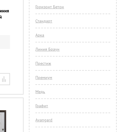
Горизонт Бетон
линия
й
Стандарт
Арка
Линия Браун
Престиж
Премиум
Медь
Графит
Avangard