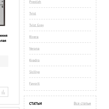
Prestizh
Tvist
Tvist Grey
линия
Rivera
елая
Verona
Kvadro
Siciliya
Favorit
Все статьи
СТАТЬИ