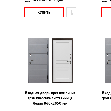
Доставка:
от 1 дня
КУПИТЬ
Входная дверь престиж линия
Вход
грэй классика лиственница
грэй 
белая 860х2050 мм