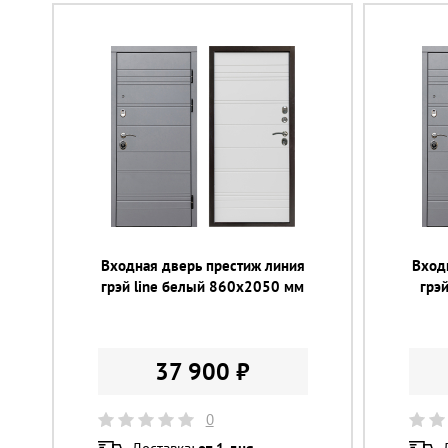
Входная дверь престиж линия
Вход
грэй line белый 860х2050 мм
грэ
37 900 ₽
0