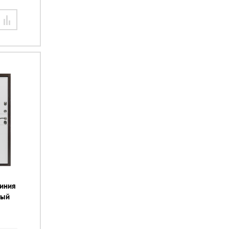
линия
лый